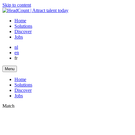
Skip to content
Home
Solutions
Discover
Jobs
nl
en
fr
Menu
Home
Solutions
Discover
Jobs
Match